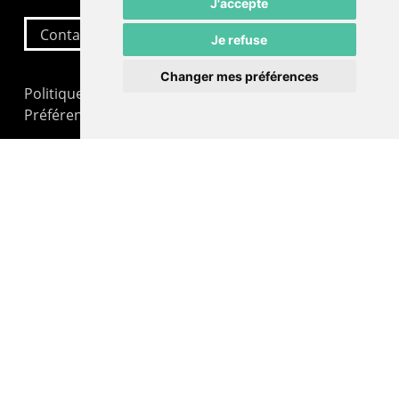
J'accepte
Contactez-nous
Je refuse
Changer mes préférences
Politique de confidentialité
Préférences cookies
LE POMMIER
Théâtre – Centre Culturel Neuchâtelois
Rue du Pommier 9
CH-2000 Neuchâtel
Administration : +41 32 725 03 03
Billetterie : +41 32 725 05 05
contact@lepommier.ch