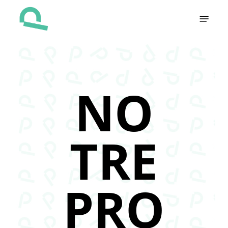
Skip
Menu
to
main
content
NO
TRE
PRO