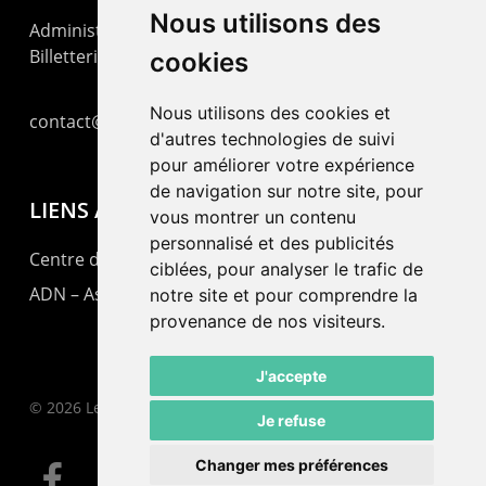
Nous utilisons des
Administration : +41 32 725 03 03
Billetterie : +41 32 725 05 05
cookies
Nous utilisons des cookies et
contact@lepommier.ch
d'autres technologies de suivi
pour améliorer votre expérience
de navigation sur notre site, pour
LIENS AMIS
vous montrer un contenu
personnalisé et des publicités
Centre de culture ABC
ciblées, pour analyser le trafic de
ADN – Association Danse Neuchâtel
notre site et pour comprendre la
provenance de nos visiteurs.
J'accepte
© 2026 Le Pommier.
Je refuse
Changer mes préférences
facebook
instagram
email