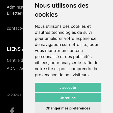
Nous utilisons des
Administration : +41 32 725 03 03
Billetterie : +41 32 725 05 05
cookies
Nous utilisons des cookies et
contact@lepommier.ch
d'autres technologies de suivi
pour améliorer votre expérience
de navigation sur notre site, pour
LIENS AMIS
vous montrer un contenu
personnalisé et des publicités
Centre de culture ABC
ciblées, pour analyser le trafic de
ADN – Association Danse Neuchâtel
notre site et pour comprendre la
provenance de nos visiteurs.
J'accepte
© 2026 Le Pommier.
Je refuse
Changer mes préférences
facebook
instagram
email