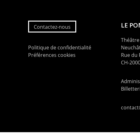
LE P
Contactez-nous
Théâtre 
Politique de confidentialité
Neuchât
Préférences cookies
Rue du
CH-2000
Administ
Billette
contac