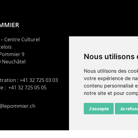
OMMIER
– Centre Culturel
elois
 Pommier 9
Nous utilisons
 Neuchâtel
Nous utilisons des cook
votre expérience de na
ration : +41 32 725 03 03
contenu personnalisé et
rie : +41 32 725 05 05
notre site et pour com
t@lepommier.ch
J'accepte
Je refus