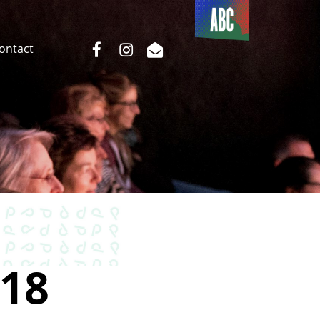
Du côté
de l’ABC
facebook
instagram
email
Contact
18