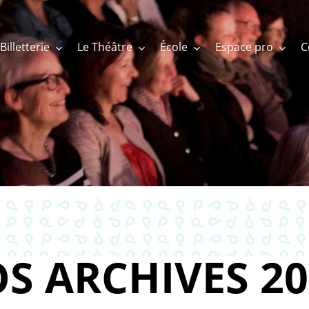
Billetterie
Le Théâtre
École
Espace pro
S ARCHIVES 20