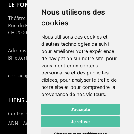
LE POMMIER
Nous utilisons des
Théâtre – Centre Culturel Neuchâtelois
cookies
Rue du Pommier 9
CH-2000 Neuchâtel
Nous utilisons des cookies et
d'autres technologies de suivi
Administration : +41 32 725 03 03
pour améliorer votre expérience
Billetterie : +41 32 725 05 05
de navigation sur notre site, pour
vous montrer un contenu
personnalisé et des publicités
contact@lepommier.ch
ciblées, pour analyser le trafic de
notre site et pour comprendre la
provenance de nos visiteurs.
LIENS AMIS
J'accepte
Centre de culture ABC
Je refuse
ADN – Association Danse Neuchâtel
Changer mes préférences