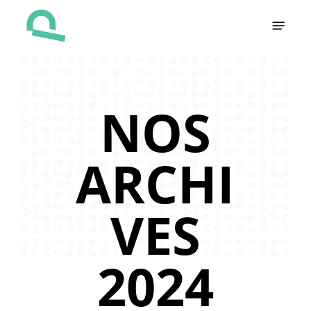
Skip
Menu
to
main
content
NOS
ARCHI
VES
2024