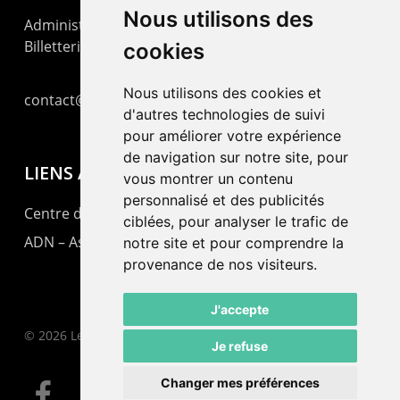
Nous utilisons des
Administration : +41 32 725 03 03
Billetterie : +41 32 725 05 05
cookies
Nous utilisons des cookies et
contact@lepommier.ch
d'autres technologies de suivi
pour améliorer votre expérience
de navigation sur notre site, pour
LIENS AMIS
vous montrer un contenu
personnalisé et des publicités
Centre de culture ABC
ciblées, pour analyser le trafic de
ADN – Association Danse Neuchâtel
notre site et pour comprendre la
provenance de nos visiteurs.
J'accepte
© 2026 Le Pommier.
Je refuse
Changer mes préférences
facebook
instagram
email