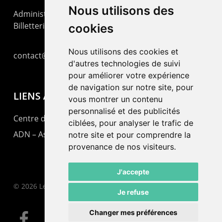
Nous utilisons des
Administration : +41 32 725 03 03
Billetterie : +41 32 725 05 05
cookies
Nous utilisons des cookies et
contact@lepommier.ch
d'autres technologies de suivi
pour améliorer votre expérience
de navigation sur notre site, pour
LIENS AMIS
vous montrer un contenu
personnalisé et des publicités
Centre de culture ABC
ciblées, pour analyser le trafic de
ADN – Association Danse Neuchâtel
notre site et pour comprendre la
provenance de nos visiteurs.
J'accepte
© 2026 Le Pommier.
Je refuse
Changer mes préférences
facebook
instagram
email