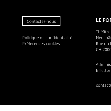
LE P
Contactez-nous
Théâtre 
Politique de confidentialité
Neuchât
Préférences cookies
Rue du
CH-2000
Administ
Billette
contac