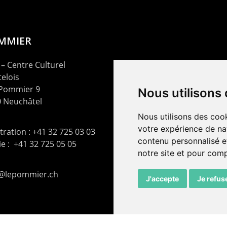
OMMIER
– Centre Culturel
elois
 Pommier 9
Nous utilisons
 Neuchâtel
Nous utilisons des cook
votre expérience de na
ration : +41 32 725 03 03
contenu personnalisé et
rie : +41 32 725 05 05
notre site et pour com
t@lepommier.ch
J'accepte
Je refus