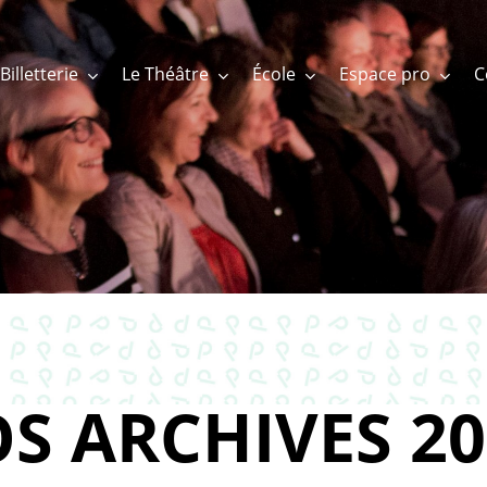
Billetterie
Le Théâtre
École
Espace pro
S ARCHIVES 20