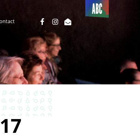
Du côté
de l’ABC
facebook
instagram
email
Contact
17