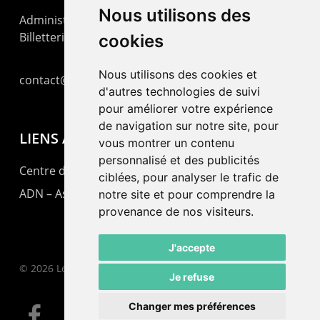
Nous utilisons des
Administration : +41 32 725 03 03
Billetterie : +41 32 725 05 05
cookies
Nous utilisons des cookies et
contact@lepommier.ch
d'autres technologies de suivi
pour améliorer votre expérience
de navigation sur notre site, pour
LIENS AMIS
vous montrer un contenu
personnalisé et des publicités
Centre de culture ABC
ciblées, pour analyser le trafic de
ADN – Association Danse Neuchâtel
notre site et pour comprendre la
provenance de nos visiteurs.
J'accepte
© 2026 Le Pommier.
Je refuse
Changer mes préférences
facebook
instagram
email