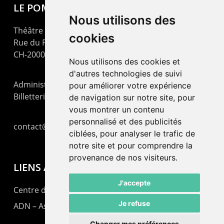
LE POMMIER
Nous utilisons des
Théâtre – Centre Culturel Neuchâtelois
cookies
Rue du Pommier 9
CH-2000 Neuchâtel
Nous utilisons des cookies et
d'autres technologies de suivi
Administration : +41 32 725 03 03
pour améliorer votre expérience
Billetterie : +41 32 725 05 05
de navigation sur notre site, pour
vous montrer un contenu
personnalisé et des publicités
contact@lepommier.ch
ciblées, pour analyser le trafic de
notre site et pour comprendre la
provenance de nos visiteurs.
LIENS AMIS
J'accepte
Centre de culture ABC
Je refuse
ADN – Association Danse Neuchâtel
Changer mes préférences