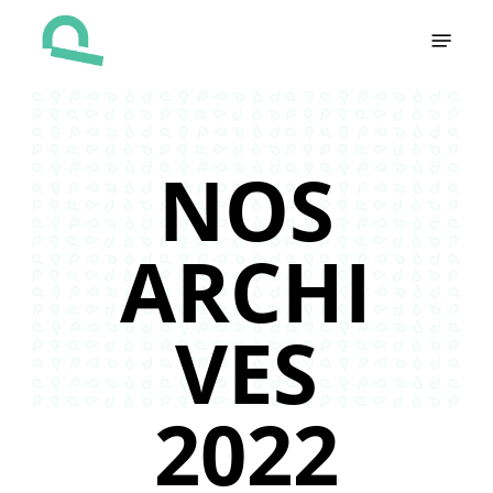
Skip
Menu
to
main
content
NOS
ARCHI
VES
2022