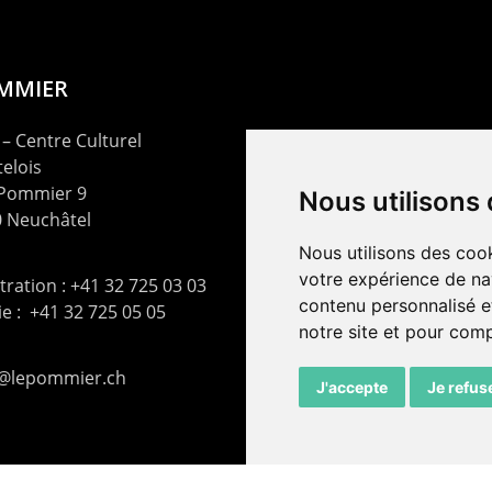
OMMIER
– Centre Culturel
elois
 Pommier 9
Nous utilisons
 Neuchâtel
Nous utilisons des cook
votre expérience de na
ration : +41 32 725 03 03
contenu personnalisé et
rie : +41 32 725 05 05
notre site et pour com
t@lepommier.ch
J'accepte
Je refus