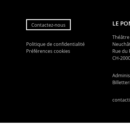
LE P
Contactez-nous
Théâtre 
Politique de confidentialité
Neuchât
Préférences cookies
Rue du
CH-2000
Administ
Billette
contac