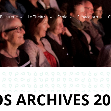
Billetterie
Le Théâtre
École
Espace pro
S ARCHIVES 20