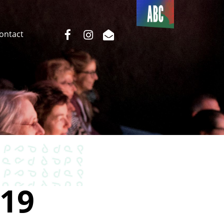
Du côté
de l’ABC
facebook
instagram
email
Contact
19