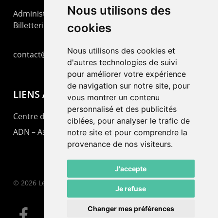
Nous utilisons des
Administration : +41 32 725 03 03
Billetterie : +41 32 725 05 05
cookies
Nous utilisons des cookies et
contact@lepommier.ch
d'autres technologies de suivi
pour améliorer votre expérience
de navigation sur notre site, pour
LIENS AMIS
vous montrer un contenu
personnalisé et des publicités
Centre de culture ABC
ciblées, pour analyser le trafic de
ADN – Association Danse Neuchâtel
notre site et pour comprendre la
provenance de nos visiteurs.
J'accepte
© 2026 Le Pommier.
Je refuse
Changer mes préférences
facebook
instagram
email