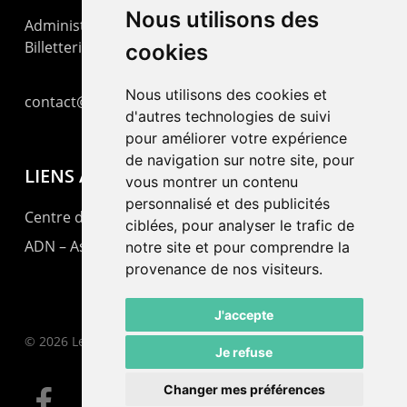
Nous utilisons des
Administration : +41 32 725 03 03
Billetterie : +41 32 725 05 05
cookies
Nous utilisons des cookies et
contact@lepommier.ch
d'autres technologies de suivi
pour améliorer votre expérience
de navigation sur notre site, pour
LIENS AMIS
vous montrer un contenu
personnalisé et des publicités
Centre de culture ABC
ciblées, pour analyser le trafic de
ADN – Association Danse Neuchâtel
notre site et pour comprendre la
provenance de nos visiteurs.
J'accepte
© 2026 Le Pommier.
Je refuse
Changer mes préférences
facebook
instagram
email