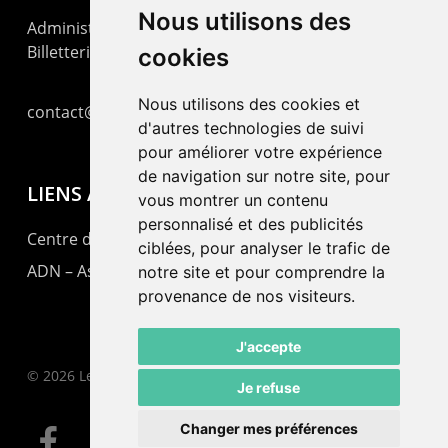
Nous utilisons des
Administration : +41 32 725 03 03
Billetterie : +41 32 725 05 05
cookies
Nous utilisons des cookies et
contact@lepommier.ch
d'autres technologies de suivi
pour améliorer votre expérience
de navigation sur notre site, pour
LIENS AMIS
vous montrer un contenu
personnalisé et des publicités
Centre de culture ABC
ciblées, pour analyser le trafic de
ADN – Association Danse Neuchâtel
notre site et pour comprendre la
provenance de nos visiteurs.
J'accepte
© 2026 Le Pommier.
Je refuse
Changer mes préférences
facebook
instagram
email