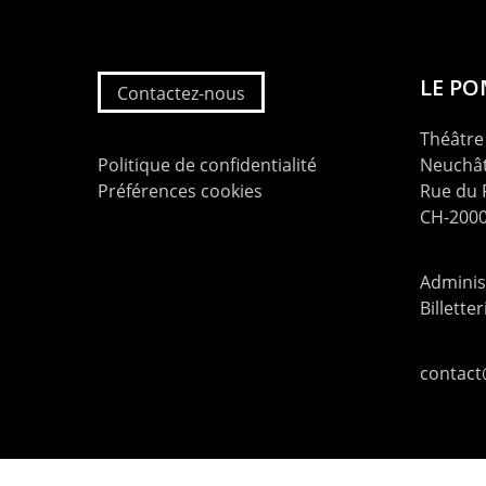
LE P
Contactez-nous
Théâtre 
Politique de confidentialité
Neuchât
Préférences cookies
Rue du
CH-2000
Administ
Billette
contac