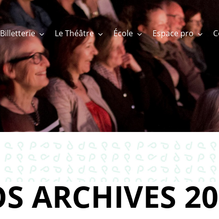
Billetterie
Le Théâtre
École
Espace pro
S ARCHIVES 20