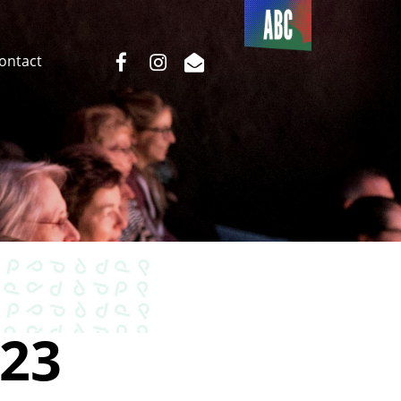
Du côté
de l’ABC
facebook
instagram
email
Contact
23