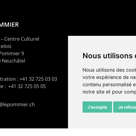
OMMIER
– Centre Culturel
elois
 Pommier 9
Nous utilisons
 Neuchâtel
Nous utilisons des cook
votre expérience de na
ration : +41 32 725 03 03
contenu personnalisé et
rie : +41 32 725 05 05
notre site et pour com
t@lepommier.ch
J'accepte
Je refus