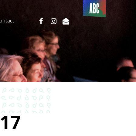
Du côté
de l’ABC
facebook
instagram
email
Contact
17