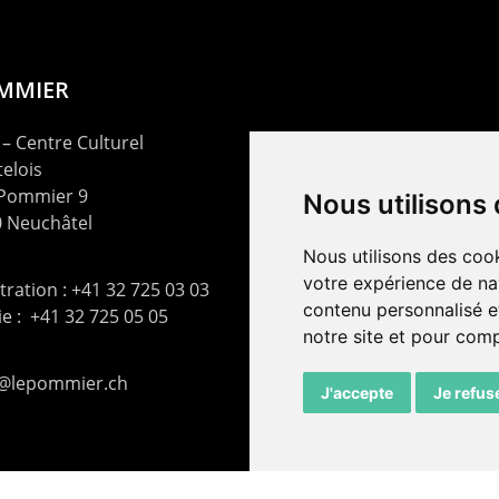
OMMIER
– Centre Culturel
elois
 Pommier 9
Nous utilisons
 Neuchâtel
Nous utilisons des cook
votre expérience de na
ration : +41 32 725 03 03
contenu personnalisé et
rie : +41 32 725 05 05
notre site et pour com
t@lepommier.ch
J'accepte
Je refus