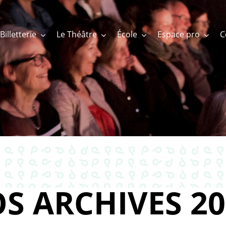
Billetterie
Le Théâtre
École
Espace pro
S ARCHIVES 20