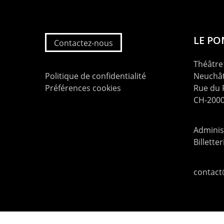
LE P
Contactez-nous
Théâtre 
Politique de confidentialité
Neuchât
Préférences cookies
Rue du
CH-2000
Administ
Billette
contac