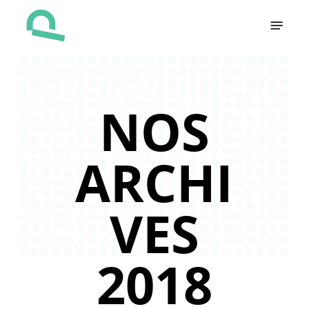
Skip
Menu
to
main
content
NOS
ARCHI
VES
2018