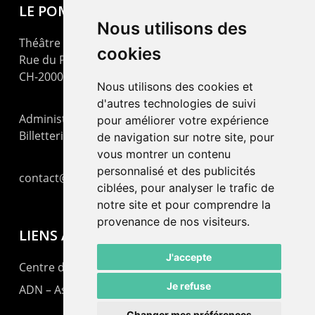
LE POMMIER
Nous utilisons des
Théâtre – Centre Culturel Neuchâtelois
cookies
Rue du Pommier 9
CH-2000 Neuchâtel
Nous utilisons des cookies et
d'autres technologies de suivi
Administration : +41 32 725 03 03
pour améliorer votre expérience
Billetterie : +41 32 725 05 05
de navigation sur notre site, pour
vous montrer un contenu
personnalisé et des publicités
contact@lepommier.ch
ciblées, pour analyser le trafic de
notre site et pour comprendre la
provenance de nos visiteurs.
LIENS AMIS
J'accepte
Centre de culture ABC
Je refuse
ADN – Association Danse Neuchâtel
Changer mes préférences