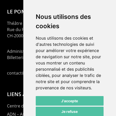
LE POMMIER
Nous utilisons des
Théâtre – Centre Culturel Neuchâtelois
cookies
Rue du Pommier 9
CH-2000 Neuchâtel
Nous utilisons des cookies et
d'autres technologies de suivi
pour améliorer votre expérience
Administration : +41 32 725 03 03
de navigation sur notre site, pour
Billetterie : +41 32 725 05 05
vous montrer un contenu
personnalisé et des publicités
contact@lepommier.ch
ciblées, pour analyser le trafic de
notre site et pour comprendre la
provenance de nos visiteurs.
LIENS AMIS
J'accepte
Centre de culture ABC
Je refuse
ADN – Association Danse Neuchâtel