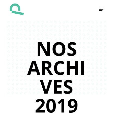
Skip
Menu
to
main
content
NOS
ARCHI
VES
2019