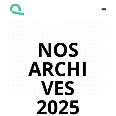
Skip
Menu
to
main
content
NOS
ARCHI
VES
2025