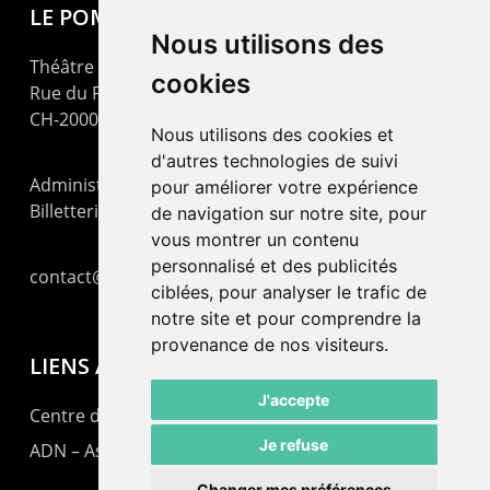
LE POMMIER
Nous utilisons des
Théâtre – Centre Culturel Neuchâtelois
cookies
Rue du Pommier 9
CH-2000 Neuchâtel
Nous utilisons des cookies et
d'autres technologies de suivi
Administration : +41 32 725 03 03
pour améliorer votre expérience
Billetterie : +41 32 725 05 05
de navigation sur notre site, pour
vous montrer un contenu
personnalisé et des publicités
contact@lepommier.ch
ciblées, pour analyser le trafic de
notre site et pour comprendre la
provenance de nos visiteurs.
LIENS AMIS
J'accepte
Centre de culture ABC
Je refuse
ADN – Association Danse Neuchâtel
Changer mes préférences