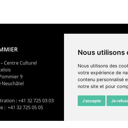
OMMIER
Nous utilisons
– Centre Culturel
Nous utilisons des cook
elois
votre expérience de na
 Pommier 9
contenu personnalisé et
 Neuchâtel
notre site et pour com
ration : +41 32 725 03 03
J'accepte
Je refus
rie : +41 32 725 05 05
t@lepommier.ch