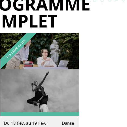
ROGRAMME
MPLET
Première suisse
Du 18 Fév. au 19 Fév.
Danse