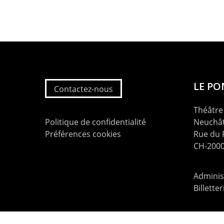
LE P
Contactez-nous
Théâtre 
Politique de confidentialité
Neuchât
Préférences cookies
Rue du
CH-2000
Administ
Billette
contac