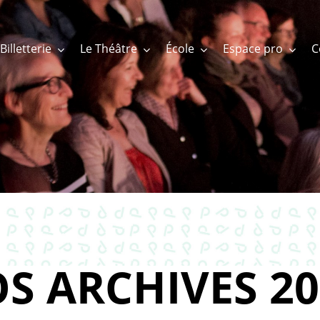
Billetterie
Le Théâtre
École
Espace pro
S ARCHIVES 20