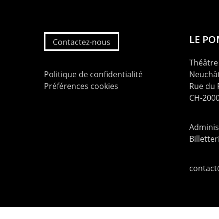
LE P
Contactez-nous
Théâtre 
Politique de confidentialité
Neuchât
Préférences cookies
Rue du
CH-2000
Administ
Billette
contac