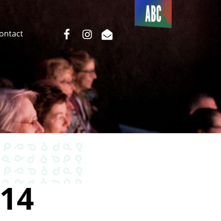
Du côté
de l’ABC
facebook
instagram
email
Contact
14