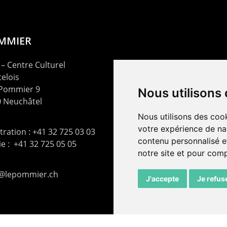
OMMIER
– Centre Culturel
elois
 Pommier 9
Nous utilisons
 Neuchâtel
Nous utilisons des cook
votre expérience de na
ration : +41 32 725 03 03
contenu personnalisé et
rie : +41 32 725 05 05
notre site et pour com
t@lepommier.ch
J'accepte
Je refus