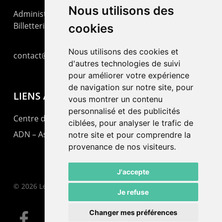
Nous utilisons des
Administration : +41 32 725 03 03
Billetterie : +41 32 725 05 05
cookies
Nous utilisons des cookies et
contact@lepommier.ch
d'autres technologies de suivi
pour améliorer votre expérience
de navigation sur notre site, pour
LIENS AMIS
vous montrer un contenu
personnalisé et des publicités
Centre de culture ABC
ciblées, pour analyser le trafic de
ADN – Association Danse Neuchâtel
notre site et pour comprendre la
provenance de nos visiteurs.
J'accepte
© 2026 Le Pommier.
Je refuse
Changer mes préférences
facebook
instagram
email