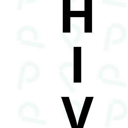
H
I
V