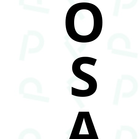
O
S
A