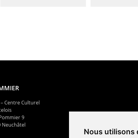
OMMIER
– Centre Culturel
elois
 Pommier 9
 Neuchâtel
Nous utilisons