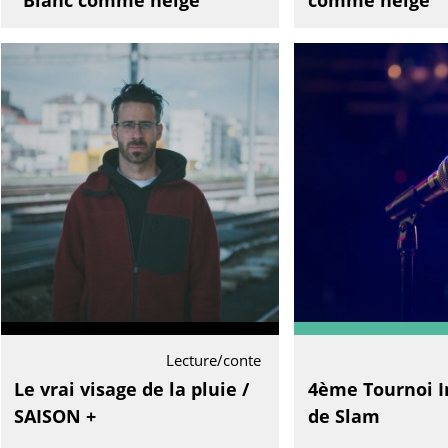
"Blanc comme neige"
comme neige"
Lecture/conte
Le vrai visage de la pluie /
4ème Tournoi I
SAISON +
de Slam