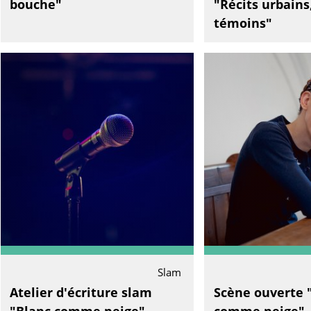
bouche"
"Récits urbains,
témoins"
Slam
Atelier d'écriture slam
Scène ouverte 