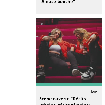
"Amuse-bouche"
Slam
Scène ouverte "Récits