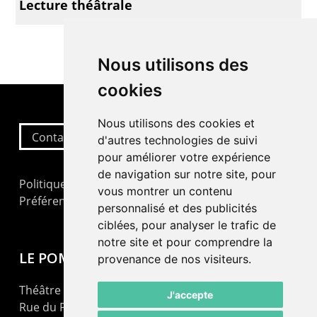
Lecture théâtrale
Nous utilisons des
cookies
Nous utilisons des cookies et
Contactez-nous
d'autres technologies de suivi
pour améliorer votre expérience
de navigation sur notre site, pour
Politique de confidentialité
vous montrer un contenu
Préférences cookies
personnalisé et des publicités
ciblées, pour analyser le trafic de
notre site et pour comprendre la
LE POMMIER
provenance de nos visiteurs.
Théâtre – Centre Culturel Neuchâtelois
J'accepte
Rue du Pommier 9