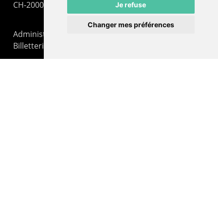
CH-2000 Neuchâtel
Je refuse
Changer mes préférences
Administration : +41 32 725 03 03
Billetterie : +41 32 725 05 05
contact@lepommier.ch
LIENS AMIS
Centre de culture ABC
ADN – Association Danse Neuchâtel
© 2026 Le Pommier.