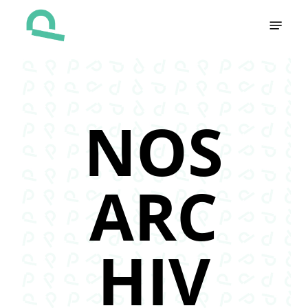
Skip
Menu
to
main
content
NOS
ARC
HIV