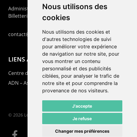
Nous utilisons des
Administration : +41 32 725 03 03
Billetterie : +41 32 725 05 05
cookies
Nous utilisons des cookies et
contact@lepommier.ch
d'autres technologies de suivi
pour améliorer votre expérience
de navigation sur notre site, pour
LIENS AMIS
vous montrer un contenu
personnalisé et des publicités
Centre de culture ABC
ciblées, pour analyser le trafic de
ADN – Association Danse Neuchâtel
notre site et pour comprendre la
provenance de nos visiteurs.
J'accepte
© 2026 Le Pommier.
Je refuse
Changer mes préférences
facebook
instagram
email