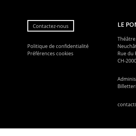
LE P
Contactez-nous
Théâtre 
Politique de confidentialité
Neuchât
Préférences cookies
Rue du
CH-2000
Administ
Billette
contac