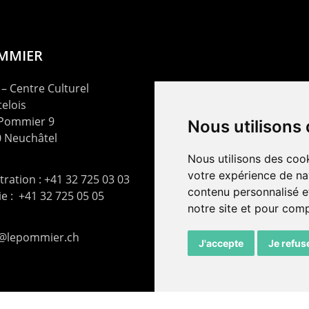
OMMIER
– Centre Culturel
elois
 Pommier 9
Nous utilisons
 Neuchâtel
Nous utilisons des cook
votre expérience de na
ration : +41 32 725 03 03
contenu personnalisé et
rie : +41 32 725 05 05
notre site et pour com
t@lepommier.ch
J'accepte
Je refus