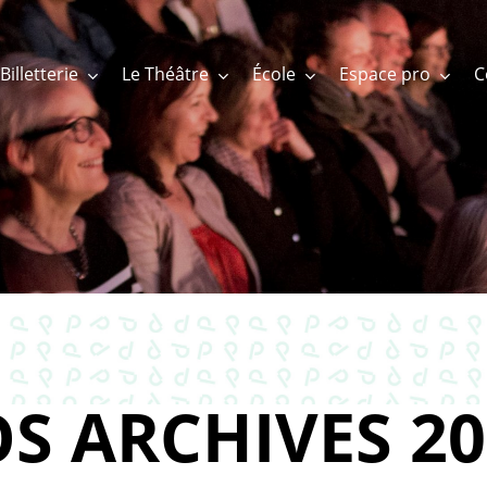
Billetterie
Le Théâtre
École
Espace pro
S ARCHIVES 20