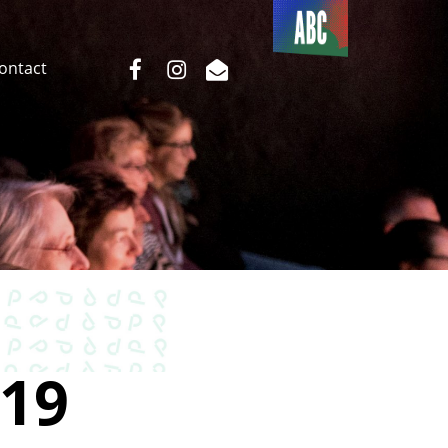
Du côté
de l’ABC
facebook
instagram
email
Contact
19