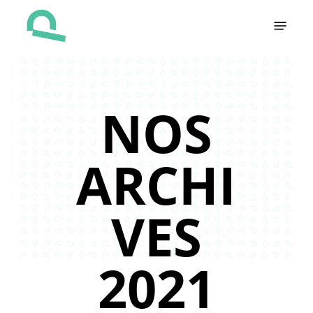
Skip
Menu
to
main
content
NOS
ARCHI
VES
2021