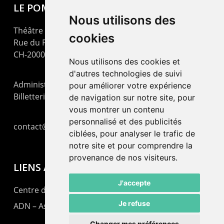
LE POMMIER
Nous utilisons des
Théâtre – Centre Culturel Neuchâtelois
cookies
Rue du Pommier 9
CH-2000 Neuchâtel
Nous utilisons des cookies et
d'autres technologies de suivi
Administration : +41 32 725 03 03
pour améliorer votre expérience
Billetterie : +41 32 725 05 05
de navigation sur notre site, pour
vous montrer un contenu
personnalisé et des publicités
contact@lepommier.ch
ciblées, pour analyser le trafic de
notre site et pour comprendre la
provenance de nos visiteurs.
LIENS AMIS
J'accepte
Centre de culture ABC
Je refuse
ADN – Association Danse Neuchâtel
Changer mes préférences