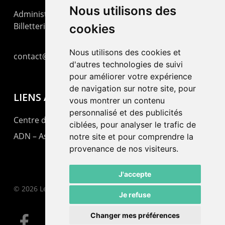
Nous utilisons des
Administration : +41 32 725 03 03
Billetterie : +41 32 725 05 05
cookies
Nous utilisons des cookies et
contact@lepommier.ch
d'autres technologies de suivi
pour améliorer votre expérience
de navigation sur notre site, pour
LIENS AMIS
vous montrer un contenu
personnalisé et des publicités
Centre de culture ABC
ciblées, pour analyser le trafic de
ADN – Association Danse Neuchâtel
notre site et pour comprendre la
provenance de nos visiteurs.
J'accepte
© 2026 Le Pommier.
Je refuse
Changer mes préférences
facebook
instagram
email