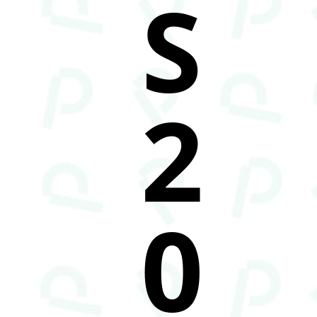
S
2
0