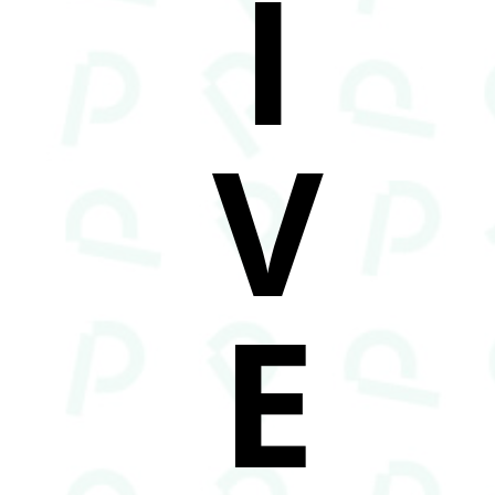
I
V
E