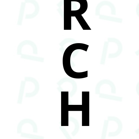
R
C
H