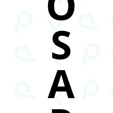
O
S
A