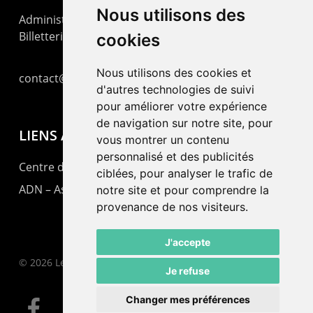
Nous utilisons des
Administration : +41 32 725 03 03
Billetterie : +41 32 725 05 05
cookies
Nous utilisons des cookies et
contact@lepommier.ch
d'autres technologies de suivi
pour améliorer votre expérience
de navigation sur notre site, pour
LIENS AMIS
vous montrer un contenu
personnalisé et des publicités
Centre de culture ABC
ciblées, pour analyser le trafic de
ADN – Association Danse Neuchâtel
notre site et pour comprendre la
provenance de nos visiteurs.
J'accepte
© 2026 Le Pommier.
Je refuse
Changer mes préférences
facebook
instagram
email