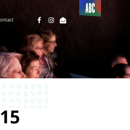
Du côté
de l’ABC
facebook
instagram
email
Contact
15