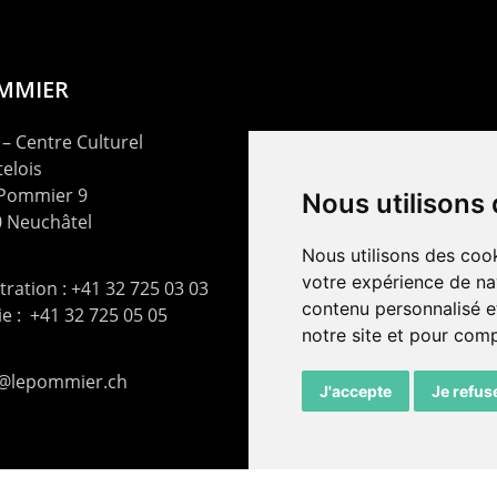
OMMIER
– Centre Culturel
elois
 Pommier 9
Nous utilisons
 Neuchâtel
Nous utilisons des cook
votre expérience de na
ration : +41 32 725 03 03
contenu personnalisé et
rie : +41 32 725 05 05
notre site et pour com
t@lepommier.ch
J'accepte
Je refus