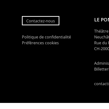
LE P
Contactez-nous
Théâtre 
Politique de confidentialité
Neuchât
Préférences cookies
Rue du
CH-2000
Administ
Billette
contac