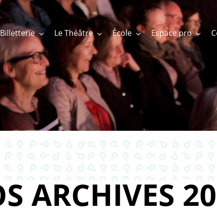
Billetterie
Le Théâtre
École
Espace pro
S ARCHIVES 20