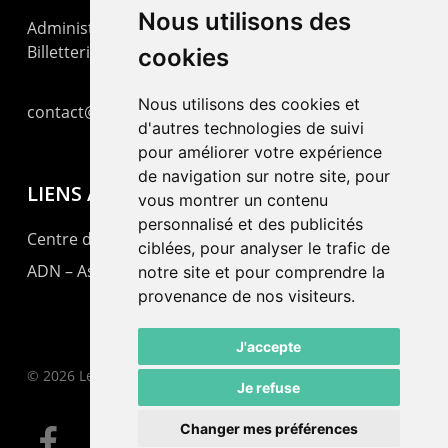
Nous utilisons des
Administration : +41 32 725 03 03
Billetterie : +41 32 725 05 05
cookies
Nous utilisons des cookies et
contact@lepommier.ch
d'autres technologies de suivi
pour améliorer votre expérience
de navigation sur notre site, pour
LIENS AMIS
vous montrer un contenu
personnalisé et des publicités
Centre de culture ABC
ciblées, pour analyser le trafic de
ADN – Association Danse Neuchâtel
notre site et pour comprendre la
provenance de nos visiteurs.
J'accepte
© 2026 Le Pommier.
Je refuse
Changer mes préférences
facebook
instagram
email