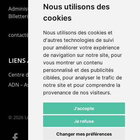
Nous utilisons des
Administration : +41 32 725 03 03
Billetterie : +41 32 725 05 05
cookies
Nous utilisons des cookies et
contact@lepommier.ch
d'autres technologies de suivi
pour améliorer votre expérience
de navigation sur notre site, pour
LIENS AMIS
vous montrer un contenu
personnalisé et des publicités
Centre de culture ABC
ciblées, pour analyser le trafic de
ADN – Association Danse Neuchâtel
notre site et pour comprendre la
provenance de nos visiteurs.
J'accepte
© 2026 Le Pommier.
Je refuse
Changer mes préférences
facebook
instagram
email