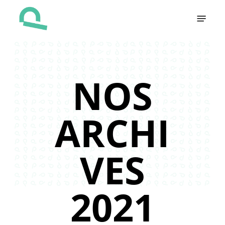
Skip
Menu
to
main
content
NOS
ARCHI
VES
2021