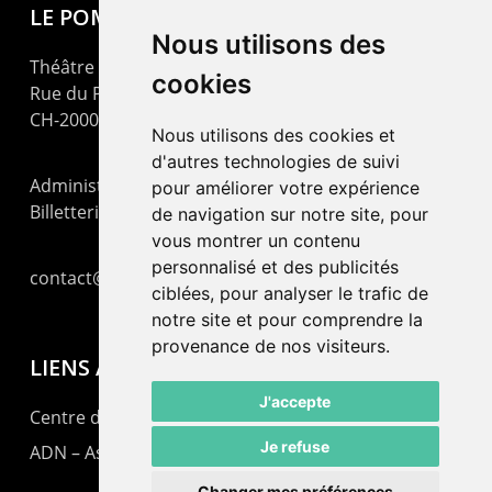
LE POMMIER
Nous utilisons des
Théâtre – Centre Culturel Neuchâtelois
cookies
Rue du Pommier 9
CH-2000 Neuchâtel
Nous utilisons des cookies et
d'autres technologies de suivi
Administration : +41 32 725 03 03
pour améliorer votre expérience
Billetterie : +41 32 725 05 05
de navigation sur notre site, pour
vous montrer un contenu
personnalisé et des publicités
contact@lepommier.ch
ciblées, pour analyser le trafic de
notre site et pour comprendre la
provenance de nos visiteurs.
LIENS AMIS
J'accepte
Centre de culture ABC
Je refuse
ADN – Association Danse Neuchâtel
Changer mes préférences