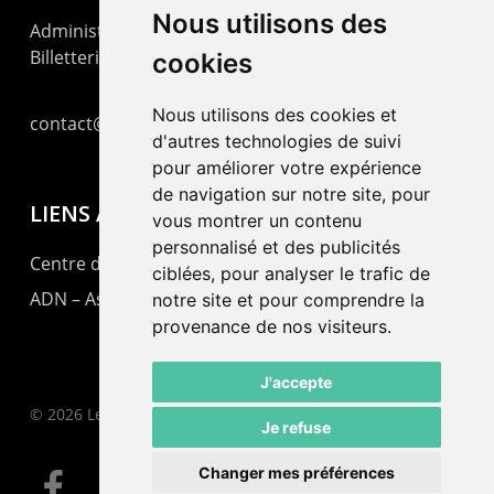
Nous utilisons des
Administration : +41 32 725 03 03
Billetterie : +41 32 725 05 05
cookies
Nous utilisons des cookies et
contact@lepommier.ch
d'autres technologies de suivi
pour améliorer votre expérience
de navigation sur notre site, pour
LIENS AMIS
vous montrer un contenu
personnalisé et des publicités
Centre de culture ABC
ciblées, pour analyser le trafic de
ADN – Association Danse Neuchâtel
notre site et pour comprendre la
provenance de nos visiteurs.
J'accepte
© 2026 Le Pommier.
Je refuse
Changer mes préférences
facebook
instagram
email