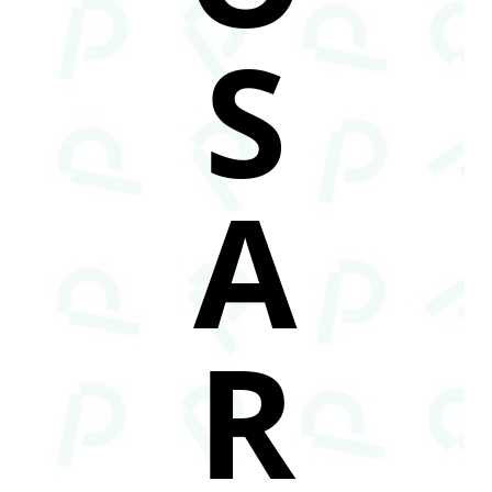
S
A
R