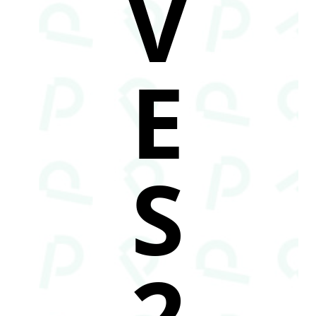
V
E
S
2