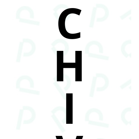
C
H
I