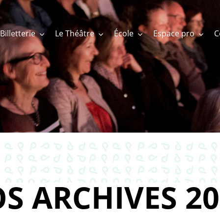
Billetterie
Le Théâtre
École
Espace pro
S ARCHIVES 20