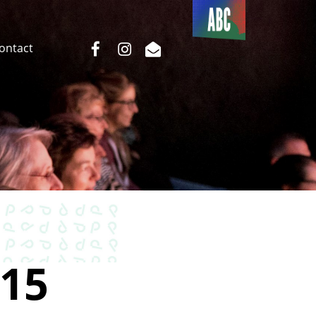
Du côté
de l’ABC
facebook
instagram
email
Contact
15