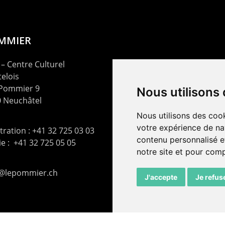
OMMIER
– Centre Culturel
elois
 Pommier 9
Nous utilisons
 Neuchâtel
Nous utilisons des cook
votre expérience de na
ration : +41 32 725 03 03
contenu personnalisé et
rie : +41 32 725 05 05
notre site et pour com
t@lepommier.ch
J'accepte
Je refus