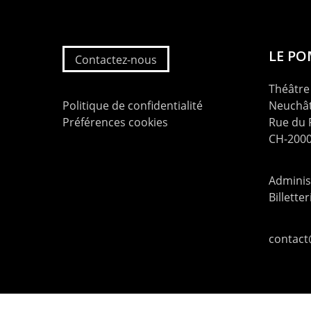
LE P
Contactez-nous
Théâtre 
Politique de confidentialité
Neuchât
Préférences cookies
Rue du
CH-2000
Administ
Billette
contac