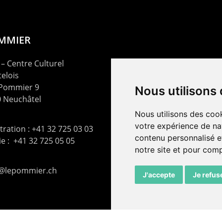
OMMIER
– Centre Culturel
elois
 Pommier 9
Nous utilisons
 Neuchâtel
Nous utilisons des cook
votre expérience de na
ration : +41 32 725 03 03
contenu personnalisé et
rie : +41 32 725 05 05
notre site et pour com
t@lepommier.ch
J'accepte
Je refus