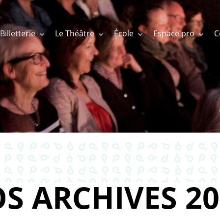
Billetterie
Le Théâtre
École
Espace pro
S ARCHIVES 20