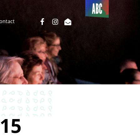
Du côté
de l’ABC
facebook
instagram
email
Contact
15