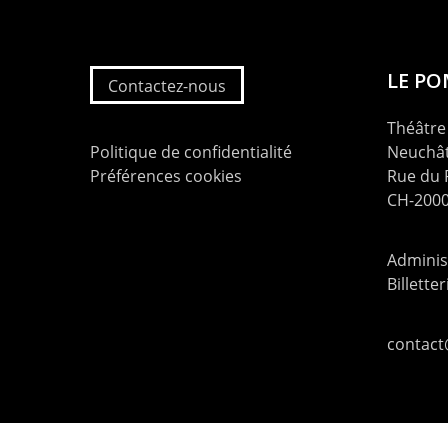
LE P
Contactez-nous
Théâtre 
Politique de confidentialité
Neuchât
Préférences cookies
Rue du
CH-2000
Administ
Billette
contac