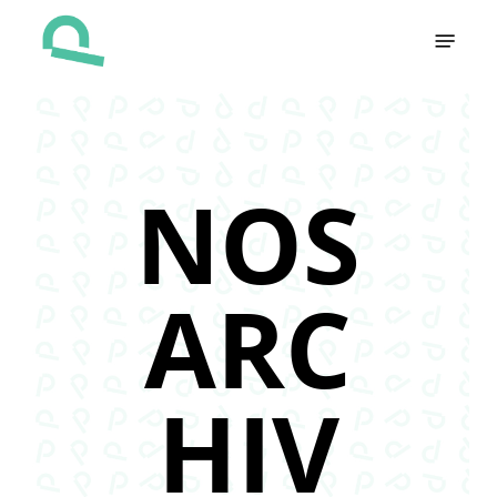
Skip
Menu
to
main
content
NOS
ARC
HIV