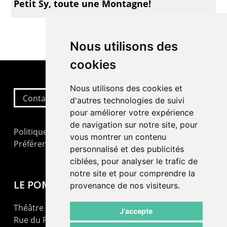
Petit Sy, toute une Montagne!
Nous utilisons des
cookies
Nous utilisons des cookies et
Contactez-nous
d'autres technologies de suivi
pour améliorer votre expérience
de navigation sur notre site, pour
Politique de confidentialité
vous montrer un contenu
Préférences cookies
personnalisé et des publicités
ciblées, pour analyser le trafic de
notre site et pour comprendre la
LE POMMIER
provenance de nos visiteurs.
Théâtre – Centre Culturel Neuchâtelois
J'accepte
Rue du Pommier 9