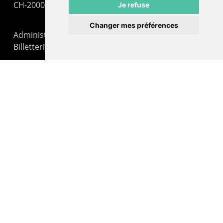
CH-2000 Neuchâtel
Je refuse
Changer mes préférences
Administration : +41 32 725 03 03
Billetterie : +41 32 725 05 05
contact@lepommier.ch
LIENS AMIS
Centre de culture ABC
ADN – Association Danse Neuchâtel
© 2026 Le Pommier.