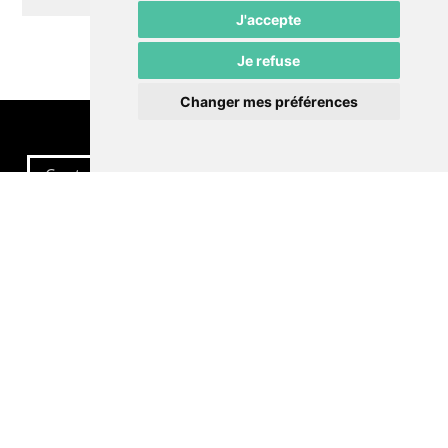
J'accepte
Je refuse
Changer mes préférences
Contactez-nous
Politique de confidentialité
Préférences cookies
LE POMMIER
Théâtre – Centre Culturel Neuchâtelois
Rue du Pommier 9
CH-2000 Neuchâtel