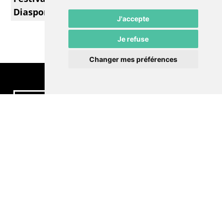
Diaspora - Saison +
J'accepte
Je refuse
Changer mes préférences
Contactez-nous
Politique de confidentialité
Préférences cookies
LE POMMIER
Théâtre – Centre Culturel Neuchâtelois
Rue du Pommier 9