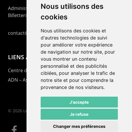
Nous utilisons des
Administration : +41 32 725 03 03
Billetterie : +41 32 725 05 05
cookies
Nous utilisons des cookies et
contact@lepommier.ch
d'autres technologies de suivi
pour améliorer votre expérience
de navigation sur notre site, pour
LIENS AMIS
vous montrer un contenu
personnalisé et des publicités
Centre de culture ABC
ciblées, pour analyser le trafic de
ADN – Association Danse Neuchâtel
notre site et pour comprendre la
provenance de nos visiteurs.
J'accepte
© 2026 Le Pommier.
Je refuse
Changer mes préférences
facebook
instagram
email