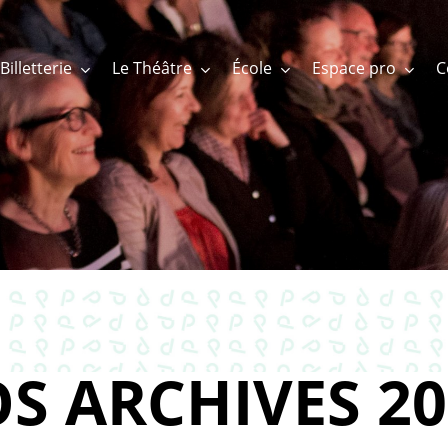
Billetterie
Le Théâtre
École
Espace pro
S ARCHIVES 20