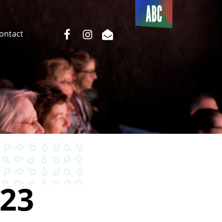
Du côté
de l’ABC
facebook
instagram
email
Contact
23