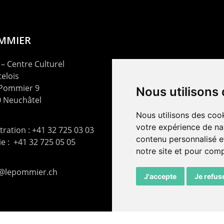
OMMIER
– Centre Culturel
elois
 Pommier 9
Nous utilisons
 Neuchâtel
Nous utilisons des cook
votre expérience de na
ration : +41 32 725 03 03
contenu personnalisé et
rie : +41 32 725 05 05
notre site et pour com
t@lepommier.ch
J'accepte
Je refus