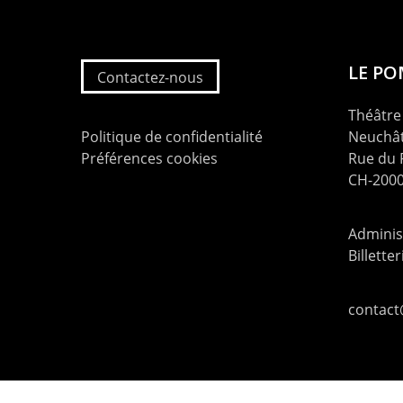
LE P
Contactez-nous
Théâtre 
Politique de confidentialité
Neuchât
Préférences cookies
Rue du
CH-2000
Administ
Billette
contac