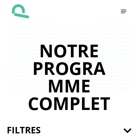
Skip
Menu
to
main
content
NOTRE
PROGRA
MME
COMPLET
FILTRES