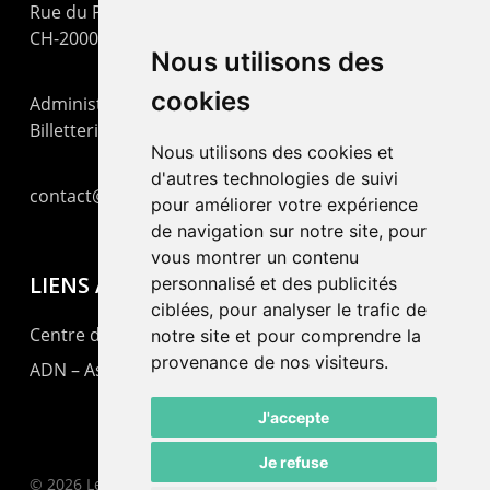
Rue du Pommier 9
CH-2000 Neuchâtel
Nous utilisons des
cookies
Administration : +41 32 725 03 03
Billetterie : +41 32 725 05 05
Nous utilisons des cookies et
d'autres technologies de suivi
contact@lepommier.ch
pour améliorer votre expérience
de navigation sur notre site, pour
vous montrer un contenu
LIENS AMIS
personnalisé et des publicités
ciblées, pour analyser le trafic de
Centre de culture ABC
notre site et pour comprendre la
provenance de nos visiteurs.
ADN – Association Danse Neuchâtel
J'accepte
Je refuse
© 2026 Le Pommier.