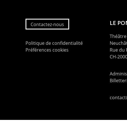
LE P
Contactez-nous
Théâtre 
Politique de confidentialité
Neuchât
Préférences cookies
Rue du
CH-2000
Administ
Billette
contac