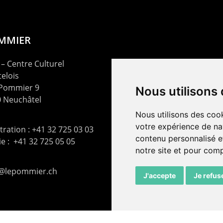
OMMIER
– Centre Culturel
elois
 Pommier 9
Nous utilisons
 Neuchâtel
Nous utilisons des cook
votre expérience de na
ration : +41 32 725 03 03
contenu personnalisé et
rie : +41 32 725 05 05
notre site et pour com
t@lepommier.ch
J'accepte
Je refus