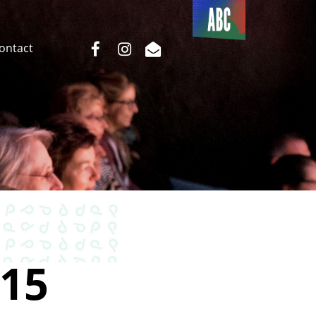
Du côté
de l’ABC
facebook
instagram
email
Contact
15