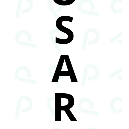
S
A
R