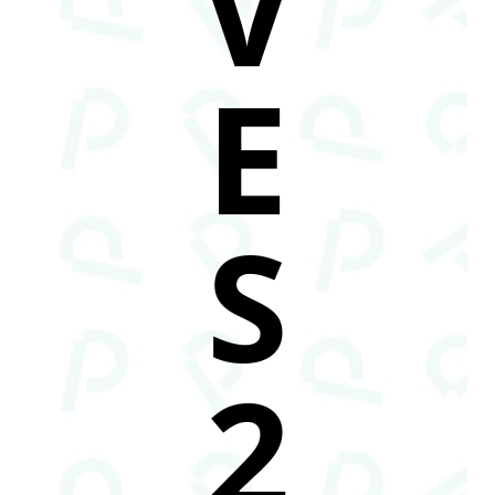
V
E
S
2