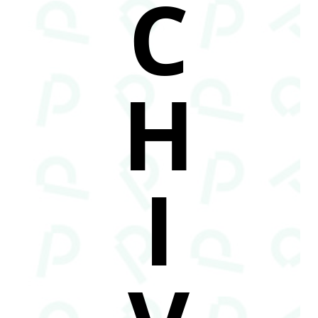
C
H
I