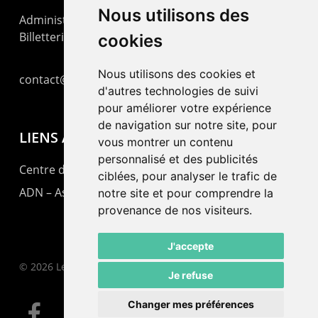
Nous utilisons des
Administration : +41 32 725 03 03
Billetterie : +41 32 725 05 05
cookies
Nous utilisons des cookies et
contact@lepommier.ch
d'autres technologies de suivi
pour améliorer votre expérience
de navigation sur notre site, pour
LIENS AMIS
vous montrer un contenu
personnalisé et des publicités
Centre de culture ABC
ciblées, pour analyser le trafic de
ADN – Association Danse Neuchâtel
notre site et pour comprendre la
provenance de nos visiteurs.
J'accepte
© 2026 Le Pommier.
Je refuse
Changer mes préférences
facebook
instagram
email