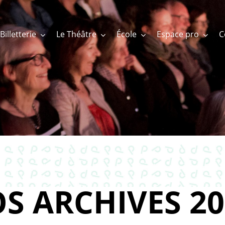
Billetterie
Le Théâtre
École
Espace pro
S ARCHIVES 20