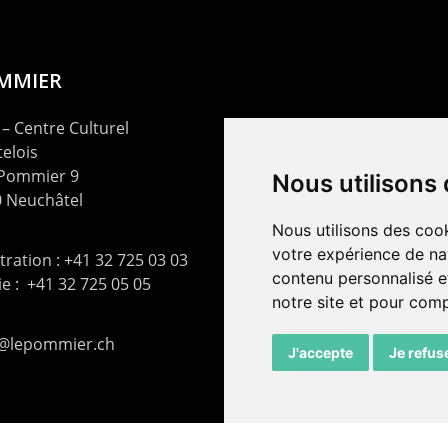
OMMIER
– Centre Culturel
elois
 Pommier 9
Nous utilisons
 Neuchâtel
Nous utilisons des cook
votre expérience de na
ration : +41 32 725 03 03
contenu personnalisé et
rie : +41 32 725 05 05
notre site et pour com
t@lepommier.ch
J'accepte
Je refus