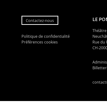
LE P
Contactez-nous
Théâtre 
Politique de confidentialité
Neuchât
Préférences cookies
Rue du
CH-2000
Administ
Billette
contac