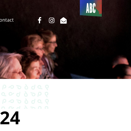
Du côté
de l’ABC
facebook
instagram
email
Contact
24