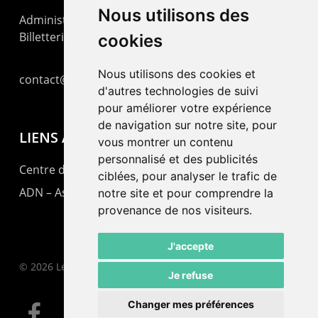
Nous utilisons des
Administration : +41 32 725 03 03
Billetterie : +41 32 725 05 05
cookies
Nous utilisons des cookies et
contact@lepommier.ch
d'autres technologies de suivi
pour améliorer votre expérience
de navigation sur notre site, pour
LIENS AMIS
vous montrer un contenu
personnalisé et des publicités
Centre de culture ABC
ciblées, pour analyser le trafic de
ADN – Association Danse Neuchâtel
notre site et pour comprendre la
provenance de nos visiteurs.
J'accepte
© 2026 Le Pommier.
Je refuse
Changer mes préférences
facebook
instagram
email